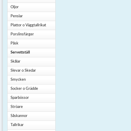
Oljor
Penslar
Plattor o Väggtallrikat
Porslinsfärger
Påsk
Servettställ
Skålar
Slevar o Skedar
Smycken
Socker o Grädde
Sparbössor
Ströare
Såskannor
Tallrikar