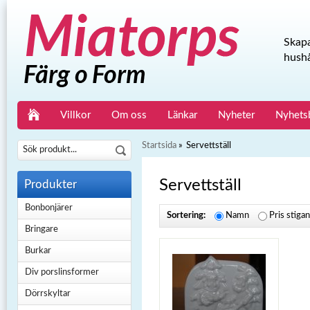
Skapa
hushå
Villkor
Om oss
Länkar
Nyheter
Nyhets
Startsida
»
Servettställ
Servettställ
Produkter
Bonbonjärer
Sortering:
Namn
Pris stiga
Bringare
Burkar
Div porslinsformer
Dörrskyltar