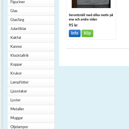
Figuriner
Glas
Servettställ med olika motiv på
ena och andra sidan
Glasfärg
95 kr
Julartiklar
Info
Köp
Kakfat
Kannor
Klocktallrik
Koppar
Krukor
Lampfötter
Ljusstakar
Lyster
Metaller
Muggar
Oljelampor