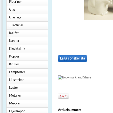
Figuriner
Glas
Glasfärg
Julartiklar
Kakfat
Kannor
Klocktallrik
Koppar
Lägg i önskelista
Krukor
Lampfötter
Ljusstakar
Lyster
Metaller
Muggar
Artikelnummer:
Oljelampor