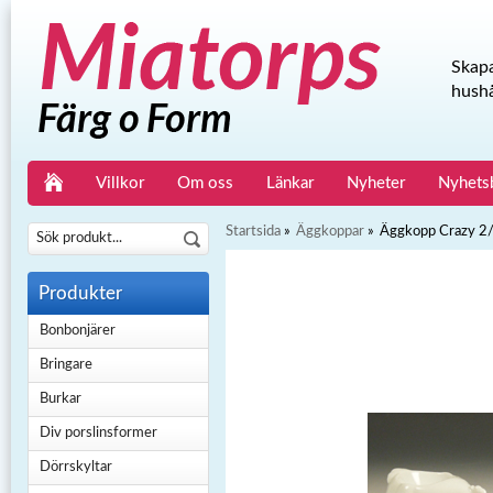
Skapa
hushå
Villkor
Om oss
Länkar
Nyheter
Nyhets
Startsida
»
Äggkoppar
»
Äggkopp Crazy 2/
Produkter
Bonbonjärer
Bringare
Burkar
Div porslinsformer
Dörrskyltar