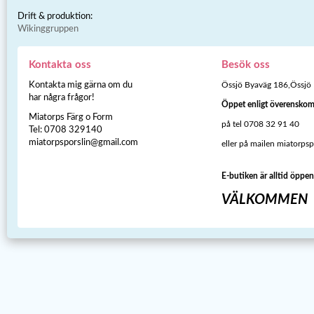
Drift & produktion:
Wikinggruppen
Kontakta oss
Besök oss
Kontakta mig gärna om du
Össjö Byaväg 186,Össjö
har några frågor!
Öppet enligt överensko
Miatorps Färg o Form
på tel 0708 32 91 40
Tel: 0708 329140
miatorpsporslin@gmail.com
eller på mailen miatorps
E-butiken är alltid öppen
VÄLKOMMEN