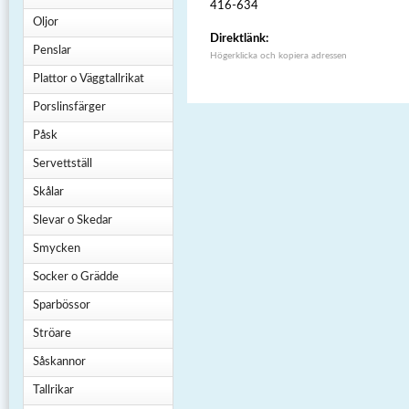
416-634
Oljor
Direktlänk:
Penslar
Högerklicka och kopiera adressen
Plattor o Väggtallrikat
Porslinsfärger
Påsk
Servettställ
Skålar
Slevar o Skedar
Smycken
Socker o Grädde
Sparbössor
Ströare
Såskannor
Tallrikar