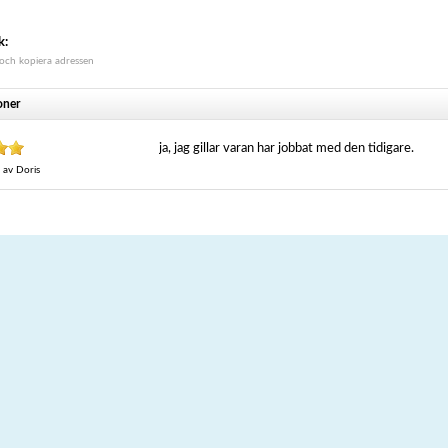
k:
 och kopiera adressen
oner
ja, jag gillar varan har jobbat med den tidigare.
av
Doris