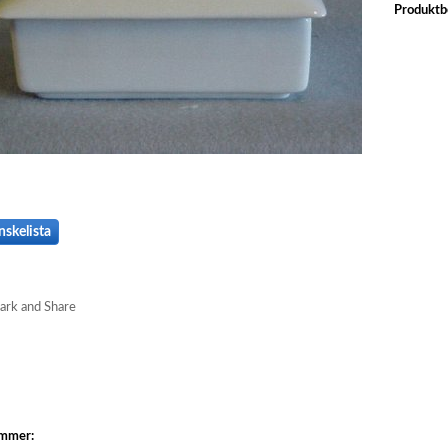
Produktb
nskelista
ummer: