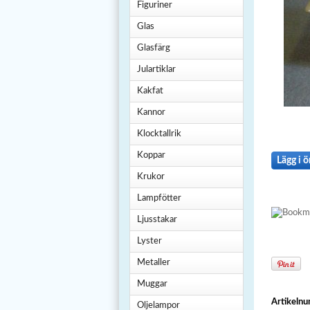
Figuriner
Glas
Glasfärg
Julartiklar
Kakfat
Kannor
Klocktallrik
Koppar
Lägg i ö
Krukor
Lampfötter
Ljusstakar
Lyster
Metaller
Muggar
Artikeln
Oljelampor