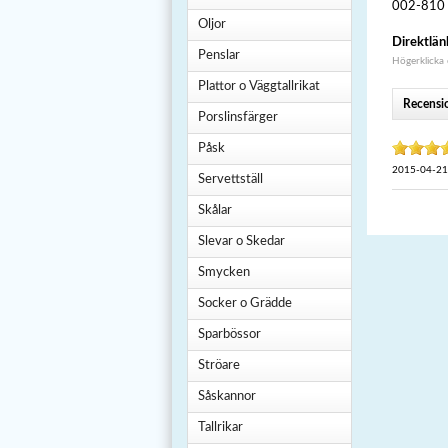
002-810
Oljor
Direktlän
Penslar
Högerklicka
Plattor o Väggtallrikat
Recensi
Porslinsfärger
Påsk
2015-04-21
Servettställ
Skålar
Slevar o Skedar
Smycken
Socker o Grädde
Sparbössor
Ströare
Såskannor
Tallrikar