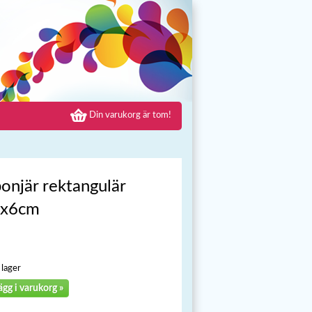
Din varukorg är tom!
onjär rektangulär
9x6cm
 lager
ägg i varukorg »