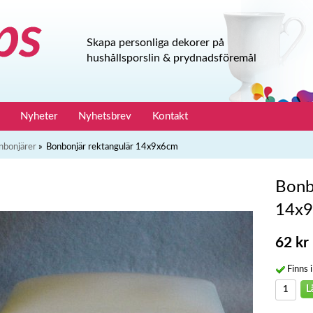
Skapa personliga dekorer på
hushållsporslin & prydnadsföremål
Nyheter
Nyhetsbrev
Kontakt
nbonjärer
»
Bonbonjär rektangulär 14x9x6cm
Bonb
14x
62 kr
Finns i
L