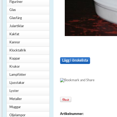
Figuriner
Glas
Glasfärg
Julartiklar
Kakfat
Kannor
Klocktallrik
Koppar
Lägg i önskelista
Krukor
Lampfötter
Ljusstakar
Lyster
Metaller
Muggar
Artikelnummer:
Oljelampor