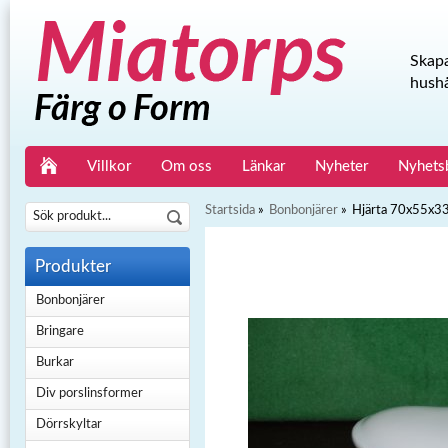
Skapa
hushå
Villkor
Om oss
Länkar
Nyheter
Nyhets
Startsida
»
Bonbonjärer
»
Hjärta 70x55x
Produkter
Bonbonjärer
Bringare
Burkar
Div porslinsformer
Dörrskyltar