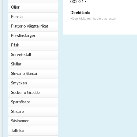
002-217
Oljor
Direktlänk:
Penslar
Högerklicka och kopiera adressen
Plattor o Väggtallrikat
Porslinsfärger
Påsk
Servettställ
Skålar
Slevar o Skedar
Smycken
Socker o Grädde
Sparbössor
Ströare
Såskannor
Tallrikar