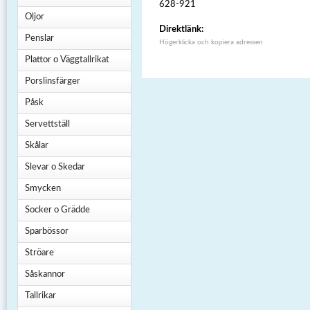
628-921
Oljor
Direktlänk:
Penslar
Högerklicka och kopiera adressen
Plattor o Väggtallrikat
Porslinsfärger
Påsk
Servettställ
Skålar
Slevar o Skedar
Smycken
Socker o Grädde
Sparbössor
Ströare
Såskannor
Tallrikar