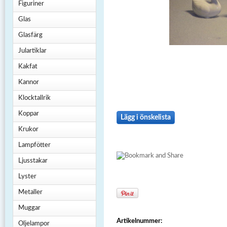
Figuriner
Glas
Glasfärg
Julartiklar
Kakfat
Kannor
Klocktallrik
Koppar
Lägg i önskelista
Krukor
Lampfötter
Ljusstakar
Lyster
Metaller
Muggar
Artikelnummer:
Oljelampor