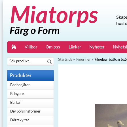
Skapa
hushå
Villkor
Om oss
Länkar
Nyheter
Nyhets
Startsida
»
Figuriner
»
Fågelpar 6x8cm 6x
Produkter
Bonbonjärer
Bringare
Burkar
Div porslinsformer
Dörrskyltar