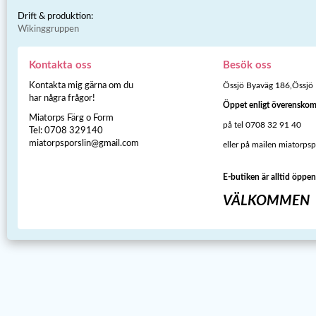
Drift & produktion:
Wikinggruppen
Kontakta oss
Besök oss
Kontakta mig gärna om du
Össjö Byaväg 186,Össjö
har några frågor!
Öppet enligt överensko
Miatorps Färg o Form
på tel 0708 32 91 40
Tel: 0708 329140
miatorpsporslin@gmail.com
eller på mailen miatorps
E-butiken är alltid öppen
VÄLKOMMEN