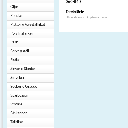
060-860
Oljor
Direktlänk:
Penslar
Högerklicka och kopiera adressen
Plattor o Väggtallrikat
Porslinsfärger
Påsk
Servettställ
Skålar
Slevar o Skedar
Smycken
Socker o Grädde
Sparbössor
Ströare
Såskannor
Tallrikar