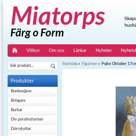
Skapa
hushå
Villkor
Om oss
Länkar
Nyheter
Nyhets
Startsida
»
Figuriner
»
Pojke Oktober 17c
Produkter
Bonbonjärer
Bringare
Burkar
Div porslinsformer
Dörrskyltar