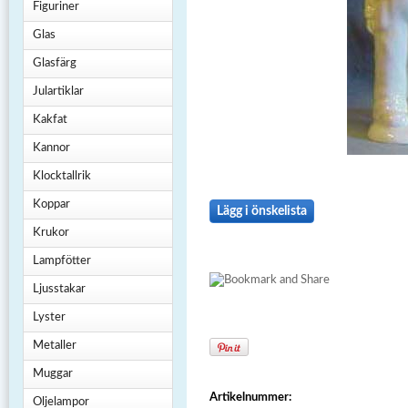
Figuriner
Glas
Glasfärg
Julartiklar
Kakfat
Kannor
Klocktallrik
Koppar
Lägg i önskelista
Krukor
Lampfötter
Ljusstakar
Lyster
Metaller
Muggar
Artikelnummer:
Oljelampor