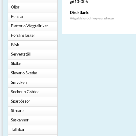
g613-006
Oljor
Direktlänk:
Penslar
Högerklicka och kopiera adressen
Plattor o Väggtallrikat
Porslinsfärger
Påsk
Servettställ
Skålar
Slevar o Skedar
Smycken
Socker o Grädde
Sparbössor
Ströare
Såskannor
Tallrikar