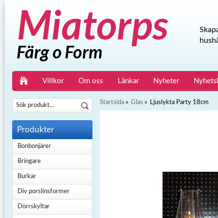
Skapa
hushå
Villkor
Om oss
Länkar
Nyheter
Nyhets
Startsida
»
Glas
»
Ljuslykta Party 18cm
Produkter
Bonbonjärer
Bringare
Burkar
Div porslinsformer
Dörrskyltar