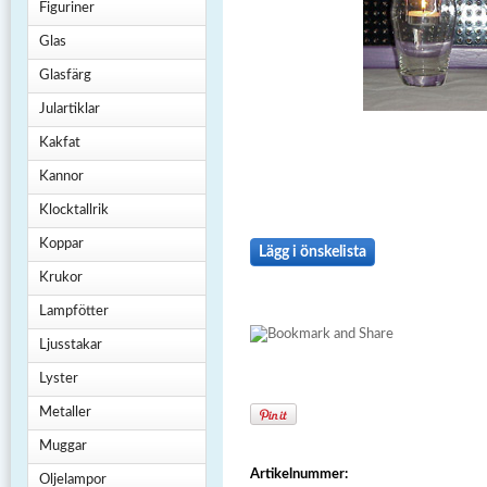
Figuriner
Glas
Glasfärg
Julartiklar
Kakfat
Kannor
Klocktallrik
Koppar
Lägg i önskelista
Krukor
Lampfötter
Ljusstakar
Lyster
Metaller
Muggar
Artikelnummer:
Oljelampor