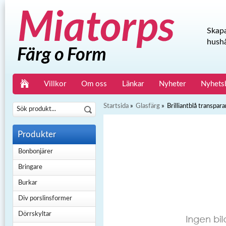
Skapa
hushå
Villkor
Om oss
Länkar
Nyheter
Nyhets
Startsida
»
Glasfärg
»
Brilliantblå transpar
Produkter
Bonbonjärer
Bringare
Burkar
Div porslinsformer
Dörrskyltar