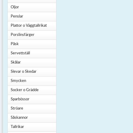
Oljor
Penslar
Plattor o Väggtallrikat
Porslinsfärger
Påsk
Servettställ
Skålar
Slevar o Skedar
Smycken
Socker o Grädde
Sparbössor
Ströare
Såskannor
Tallrikar