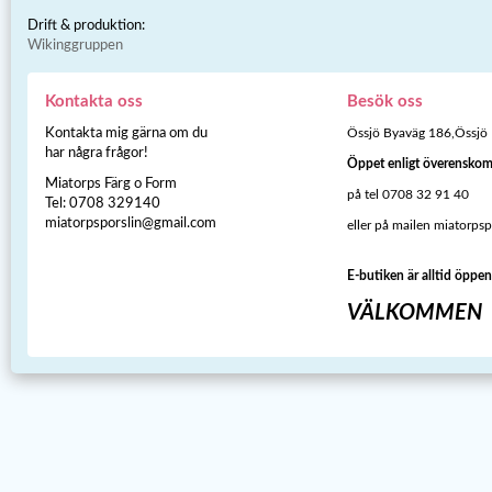
Drift & produktion:
Wikinggruppen
Kontakta oss
Besök oss
Kontakta mig gärna om du
Össjö Byaväg 186,Össjö
har några frågor!
Öppet enligt överensko
Miatorps Färg o Form
på tel 0708 32 91 40
Tel: 0708 329140
miatorpsporslin@gmail.com
eller på mailen miatorps
E-butiken är alltid öppen
VÄLKOMMEN