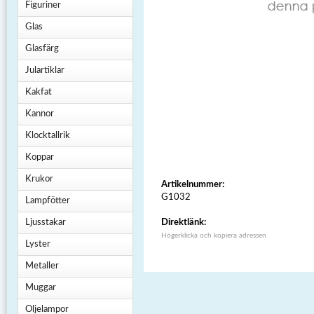
Figuriner
Glas
Glasfärg
Julartiklar
Kakfat
Kannor
Klocktallrik
Koppar
Krukor
Artikelnummer:
G1032
Lampfötter
Ljusstakar
Direktlänk:
Högerklicka och kopiera adressen
Lyster
Metaller
Muggar
Oljelampor