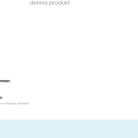
ummer:
k:
 och kopiera adressen