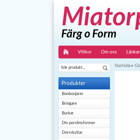
Villkor
Om oss
Länkar
Startsida
»
Gl
Produkter
Bonbonjärer
Bringare
Burkar
Div porslinsformer
Dörrskyltar