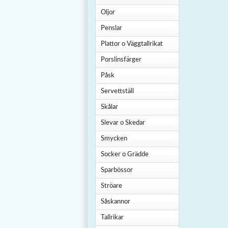
Oljor
Penslar
Plattor o Väggtallrikat
Porslinsfärger
Påsk
Servettställ
Skålar
Slevar o Skedar
Smycken
Socker o Grädde
Sparbössor
Ströare
Såskannor
Tallrikar