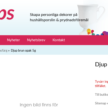
Skapa personliga dekorer på
hushållsporslin & prydnadsföremål
Nyheter
Nyhetsbrev
Kontakt
asfärg
»
Djup brun opak 5g
Djup
Tyvärr in
tillfället.
Till butik
Sitemap 