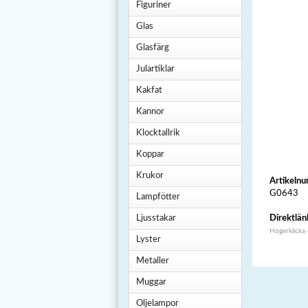
Figuriner
Glas
Glasfärg
Julartiklar
Kakfat
Kannor
Klocktallrik
Koppar
Krukor
Artikeln
G0643
Lampfötter
Ljusstakar
Direktlän
Högerklicka
Lyster
Metaller
Muggar
Oljelampor