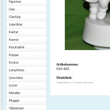
Figuriner
Glas
Glasfärg
Julartiklar
Kakfat
Kannor
Klocktallrik
Koppar
Krukor
Artikelnummer:
010-605
Lampfötter
Ljusstakar
Direktlänk:
Högerklicka och kopiera adressen
Lyster
Metaller
Muggar
Oljelampor