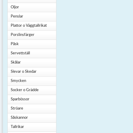
Oljor
Penslar
Plattor o Väggtallrikat
Porslinsfärger
Påsk
Servettställ
Skålar
Slevar o Skedar
Smycken
Socker o Grädde
Sparbössor
Ströare
Såskannor
Tallrikar