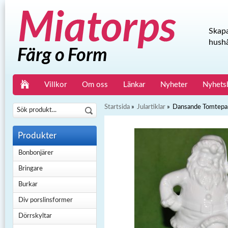
Skapa
hushå
Villkor
Om oss
Länkar
Nyheter
Nyhets
Startsida
»
Julartiklar
»
Dansande Tomtepar
Produkter
Bonbonjärer
Bringare
Burkar
Div porslinsformer
Dörrskyltar