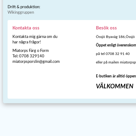
Drift & produktion:
Wikinggruppen
Kontakta oss
Besök oss
Kontakta mig gärna om du
Össjö Byaväg 186,Össjö
har några frågor!
Öppet enligt överensko
Miatorps Färg o Form
på tel 0708 32 91 40
Tel: 0708 329140
miatorpsporslin@gmail.com
eller på mailen miatorps
E-butiken är alltid öppen
VÄLKOMMEN