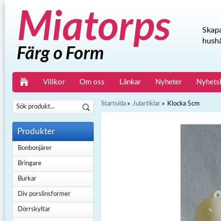
Skapa
hushå
Villkor
Om oss
Länkar
Nyheter
Nyhets
Startsida
»
Julartiklar
»
Klocka 5cm
Produkter
Bonbonjärer
Bringare
Burkar
Div porslinsformer
Dörrskyltar