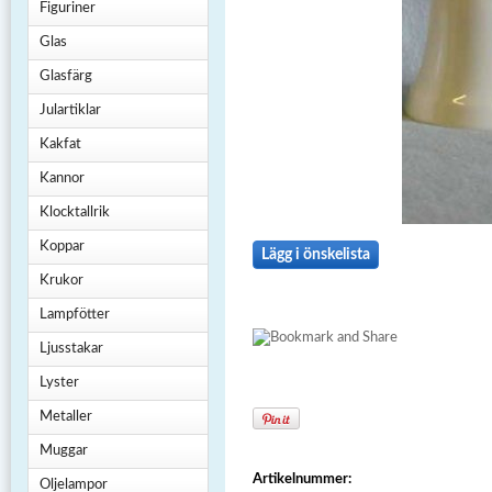
Figuriner
Glas
Glasfärg
Julartiklar
Kakfat
Kannor
Klocktallrik
Koppar
Lägg i önskelista
Krukor
Lampfötter
Ljusstakar
Lyster
Metaller
Muggar
Artikelnummer:
Oljelampor