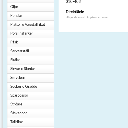
010-403
Oljor
Direktlänk:
Penslar
Högerklicka och kopiera adressen
Plattor o Väggtallrikat
Porslinsfärger
Påsk
Servettställ
Skålar
Slevar o Skedar
Smycken
Socker o Grädde
Sparbössor
Ströare
Såskannor
Tallrikar