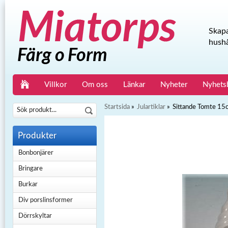
Skapa
hushå
Villkor
Om oss
Länkar
Nyheter
Nyhets
Startsida
»
Julartiklar
»
Sittande Tomte 15
Produkter
Bonbonjärer
Bringare
Burkar
Div porslinsformer
Dörrskyltar