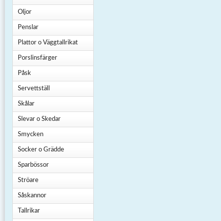
Oljor
Penslar
Plattor o Väggtallrikat
Porslinsfärger
Påsk
Servettställ
Skålar
Slevar o Skedar
Smycken
Socker o Grädde
Sparbössor
Ströare
Såskannor
Tallrikar