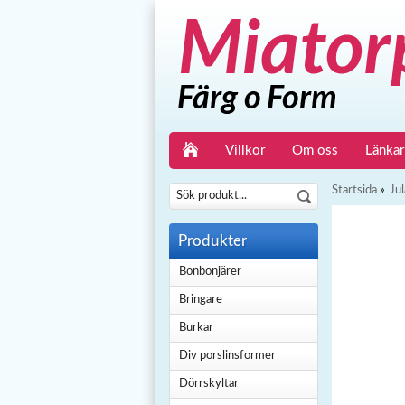
Villkor
Om oss
Länkar
Startsida
»
Jul
Produkter
Bonbonjärer
Bringare
Burkar
Div porslinsformer
Dörrskyltar