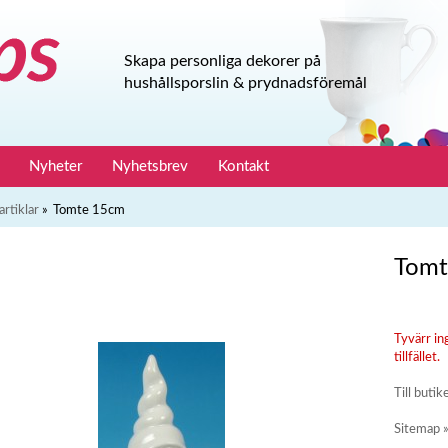
Skapa personliga dekorer på
hushållsporslin & prydnadsföremål
Nyheter
Nyhetsbrev
Kontakt
artiklar
»
Tomte 15cm
Tomt
Tyvärr in
tillfället.
Till butik
Sitemap 