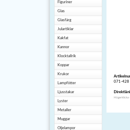
Figuriner
Glas
Glasfärg
Julartiklar
Kakfat
Kannor
Klocktallrik
Koppar
Krukor
Artikeln
071-428
Lampfötter
Ljusstakar
Direktlän
Högerklicka
Lyster
Metaller
Muggar
Oljelampor