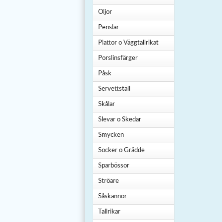
Oljor
Penslar
Plattor o Väggtallrikat
Porslinsfärger
Påsk
Servettställ
Skålar
Slevar o Skedar
Smycken
Socker o Grädde
Sparbössor
Ströare
Såskannor
Tallrikar