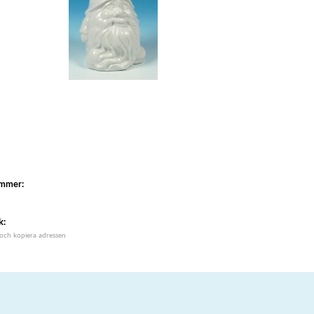
ummer:
k:
 och kopiera adressen