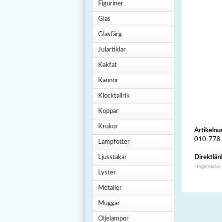
Figuriner
Glas
Glasfärg
Julartiklar
Kakfat
Kannor
Klocktallrik
Koppar
Krukor
Artikeln
010-778
Lampfötter
Ljusstakar
Direktlän
Högerklicka
Lyster
Metaller
Muggar
Oljelampor