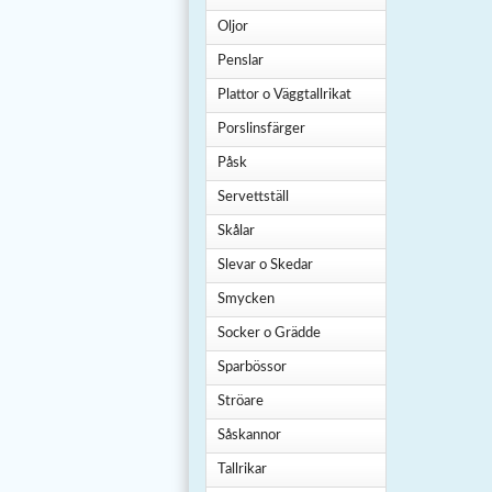
Oljor
Penslar
Plattor o Väggtallrikat
Porslinsfärger
Påsk
Servettställ
Skålar
Slevar o Skedar
Smycken
Socker o Grädde
Sparbössor
Ströare
Såskannor
Tallrikar