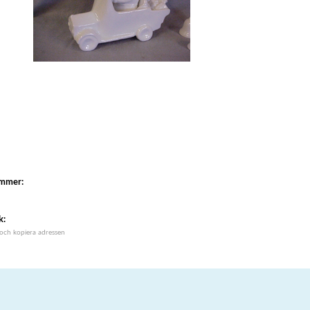
ummer:
k:
 och kopiera adressen