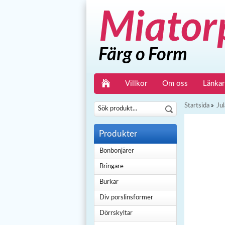
Villkor
Om oss
Länkar
Startsida
»
Jul
Produkter
Bonbonjärer
Bringare
Burkar
Div porslinsformer
Dörrskyltar