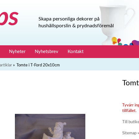
Skapa personliga dekorer på
hushållsporslin & prydnadsföremål
Nyheter
Nyhetsbrev
Kontakt
artiklar
»
Tomte i T-Ford 20x10cm
Tomt
Tyvärr in
tillfället.
Till butik
Sitemap 