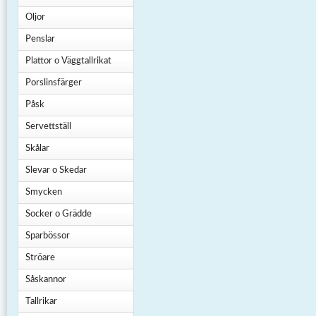
Oljor
Penslar
Plattor o Väggtallrikat
Porslinsfärger
Påsk
Servettställ
Skålar
Slevar o Skedar
Smycken
Socker o Grädde
Sparbössor
Ströare
Såskannor
Tallrikar