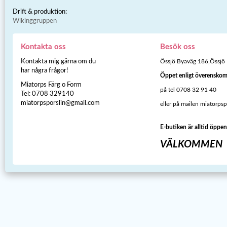
Drift & produktion:
Wikinggruppen
Kontakta oss
Besök oss
Kontakta mig gärna om du
Össjö Byaväg 186,Össjö
har några frågor!
Öppet enligt överensko
Miatorps Färg o Form
på tel 0708 32 91 40
Tel: 0708 329140
miatorpsporslin@gmail.com
eller på mailen miatorps
E-butiken är alltid öppen
VÄLKOMMEN