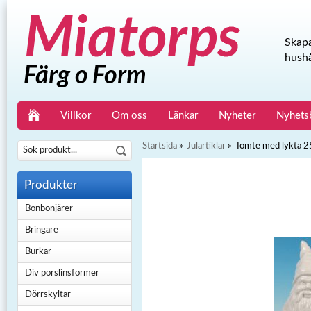
Skapa
hushå
Villkor
Om oss
Länkar
Nyheter
Nyhets
Startsida
»
Julartiklar
»
Tomte med lykta 
Produkter
Bonbonjärer
Bringare
Burkar
Div porslinsformer
Dörrskyltar