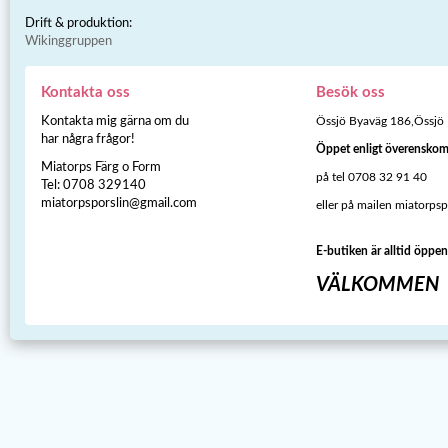
Drift & produktion:
Wikinggruppen
Kontakta oss
Besök oss
Kontakta mig gärna om du
Össjö Byaväg 186,Össjö
har några frågor!
Öppet enligt överensko
Miatorps Färg o Form
på tel 0708 32 91 40
Tel: 0708 329140
miatorpsporslin@gmail.com
eller på mailen miatorps
E-butiken är alltid öppen
VÄLKOMMEN