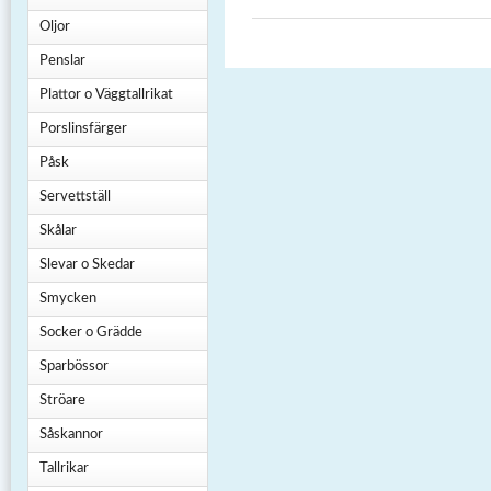
Oljor
Penslar
Plattor o Väggtallrikat
Porslinsfärger
Påsk
Servettställ
Skålar
Slevar o Skedar
Smycken
Socker o Grädde
Sparbössor
Ströare
Såskannor
Tallrikar