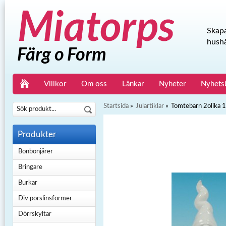
Skapa
hushå
Villkor
Om oss
Länkar
Nyheter
Nyhets
Startsida
»
Julartiklar
»
Tomtebarn 2olika 
Produkter
Bonbonjärer
Bringare
Burkar
Div porslinsformer
Dörrskyltar