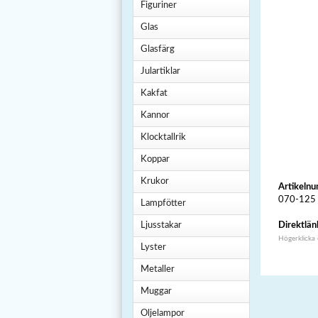
Figuriner
Glas
Glasfärg
Julartiklar
Kakfat
Kannor
Klocktallrik
Koppar
Krukor
Artikeln
070-125
Lampfötter
Ljusstakar
Direktlän
Högerklicka
Lyster
Metaller
Muggar
Oljelampor