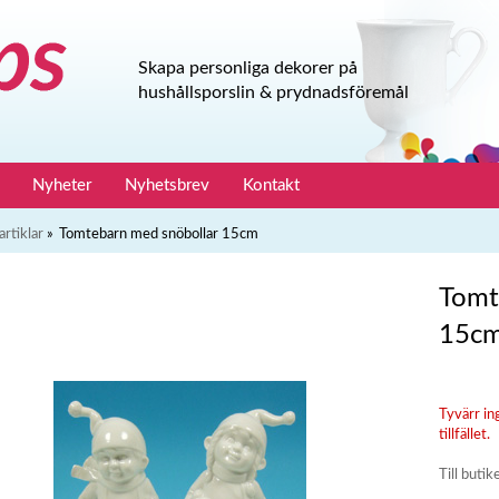
Skapa personliga dekorer på
hushållsporslin & prydnadsföremål
Nyheter
Nyhetsbrev
Kontakt
artiklar
»
Tomtebarn med snöbollar 15cm
Tomt
15c
Tyvärr in
tillfället.
Till butik