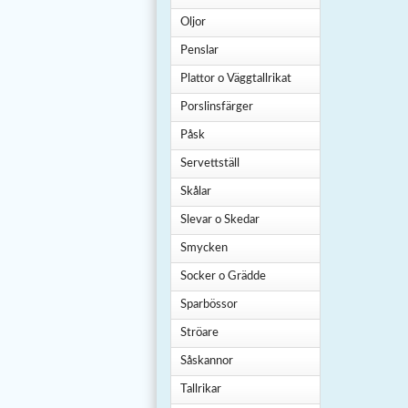
Oljor
Penslar
Plattor o Väggtallrikat
Porslinsfärger
Påsk
Servettställ
Skålar
Slevar o Skedar
Smycken
Socker o Grädde
Sparbössor
Ströare
Såskannor
Tallrikar