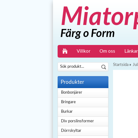
Villkor
Om oss
Länkar
Startsida
»
Jul
Produkter
Bonbonjärer
Bringare
Burkar
Div porslinsformer
Dörrskyltar