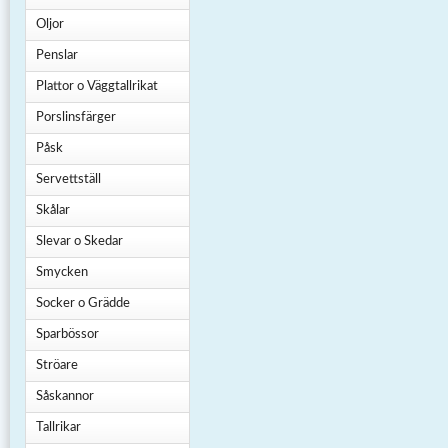
Oljor
Penslar
Plattor o Väggtallrikat
Porslinsfärger
Påsk
Servettställ
Skålar
Slevar o Skedar
Smycken
Socker o Grädde
Sparbössor
Ströare
Såskannor
Tallrikar