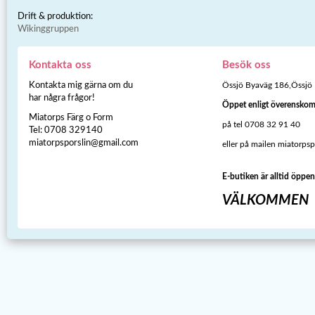
Drift & produktion:
Wikinggruppen
Kontakta oss
Besök oss
Kontakta mig gärna om du
Össjö Byaväg 186,Össjö
har några frågor!
Öppet enligt överensko
Miatorps Färg o Form
på tel 0708 32 91 40
Tel: 0708 329140
miatorpsporslin@gmail.com
eller på mailen miatorps
E-butiken är alltid öppen
VÄLKOMMEN