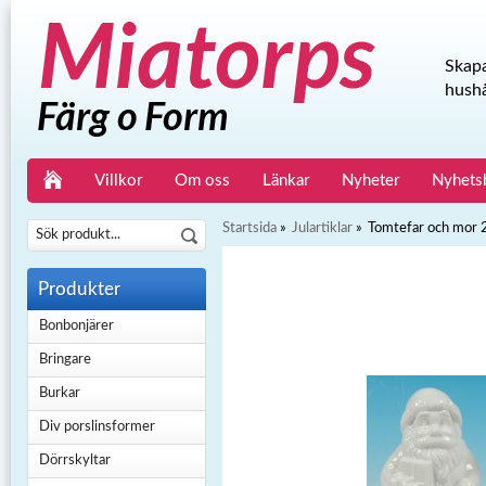
Skapa
hushå
Villkor
Om oss
Länkar
Nyheter
Nyhets
Startsida
»
Julartiklar
»
Tomtefar och mor
Produkter
Bonbonjärer
Bringare
Burkar
Div porslinsformer
Dörrskyltar