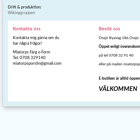
Drift & produktion:
Wikinggruppen
Kontakta oss
Besök oss
Kontakta mig gärna om du
Össjö Byaväg 186,Össjö
har några frågor!
Öppet enligt överensko
Miatorps Färg o Form
på tel 0708 32 91 40
Tel: 0708 329140
miatorpsporslin@gmail.com
eller på mailen miatorps
E-butiken är alltid öppen
VÄLKOMMEN