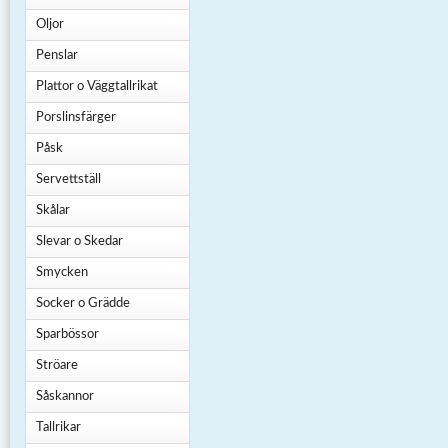
Oljor
Penslar
Plattor o Väggtallrikat
Porslinsfärger
Påsk
Servettställ
Skålar
Slevar o Skedar
Smycken
Socker o Grädde
Sparbössor
Ströare
Såskannor
Tallrikar