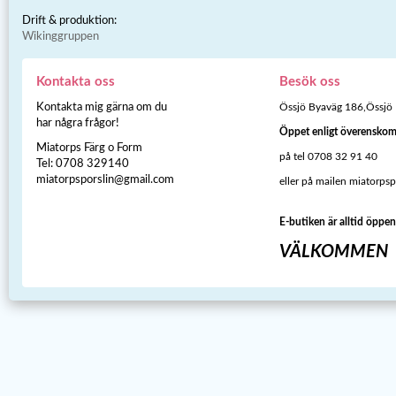
Drift & produktion:
Wikinggruppen
Kontakta oss
Besök oss
Kontakta mig gärna om du
Össjö Byaväg 186,Össjö
har några frågor!
Öppet enligt överensko
Miatorps Färg o Form
på tel 0708 32 91 40
Tel: 0708 329140
miatorpsporslin@gmail.com
eller på mailen miatorps
E-butiken är alltid öppen
VÄLKOMMEN