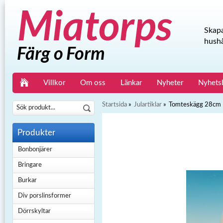
Skapa
hushå
Villkor
Om oss
Länkar
Nyheter
Nyhets
Startsida
»
Julartiklar
»
Tomteskägg 28cm
Produkter
Bonbonjärer
Bringare
Burkar
Div porslinsformer
Dörrskyltar