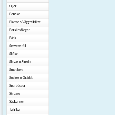
Oljor
Penslar
Plattor o Väggtallrikat
Porslinsfärger
Påsk
Servettställ
Skålar
Slevar o Skedar
Smycken
Socker o Grädde
Sparbössor
Ströare
Såskannor
Tallrikar