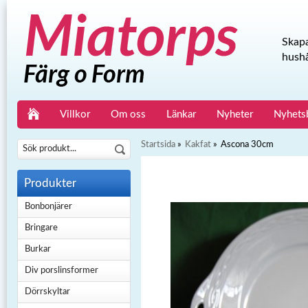
Skapa
hushå
Villkor
Om oss
Länkar
Nyheter
Nyhets
Startsida
»
Kakfat
»
Ascona 30cm
Produkter
Bonbonjärer
Bringare
Burkar
Div porslinsformer
Dörrskyltar