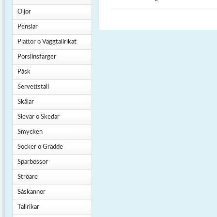
Oljor
Penslar
Plattor o Väggtallrikat
Porslinsfärger
Påsk
Servettställ
Skålar
Slevar o Skedar
Smycken
Socker o Grädde
Sparbössor
Ströare
Såskannor
Tallrikar