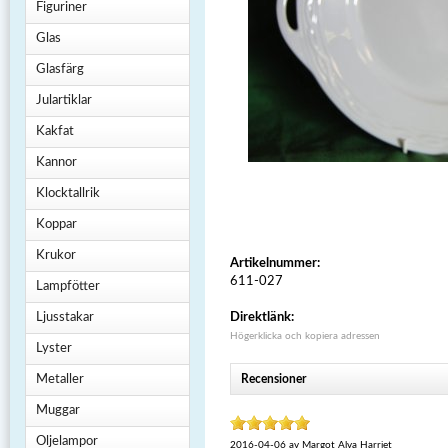
Figuriner
Glas
Glasfärg
Julartiklar
Kakfat
Kannor
Klocktallrik
Koppar
Krukor
Artikelnummer:
611-027
Lampfötter
Ljusstakar
Direktlänk:
Högerklicka och kopiera adressen
Lyster
Metaller
Recensioner
Muggar
Oljelampor
2016-04-06
av
Margot Alva Harriet