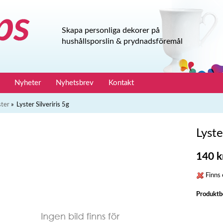
Skapa personliga dekorer på
hushållsporslin & prydnadsföremål
Nyheter
Nyhetsbrev
Kontakt
ster
»
Lyster Silveriris 5g
Lyste
140 k
Finns e
Produktb