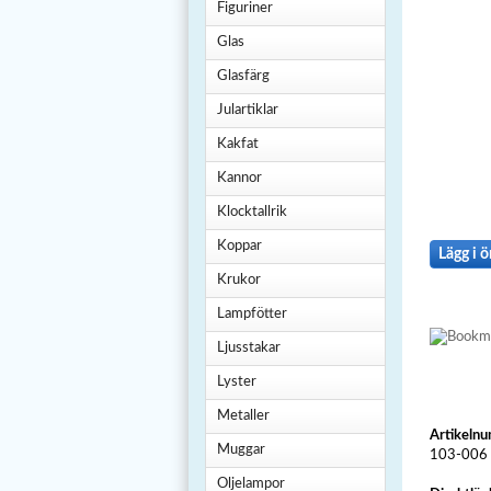
Figuriner
Glas
Glasfärg
Julartiklar
Kakfat
Kannor
Klocktallrik
Koppar
Lägg i ö
Krukor
Lampfötter
Ljusstakar
Lyster
Metaller
Artikeln
Muggar
103-006
Oljelampor