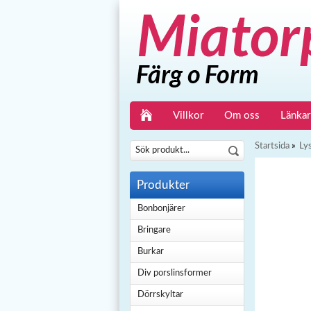
Villkor
Om oss
Länkar
Startsida
»
Ly
Produkter
Bonbonjärer
Bringare
Burkar
Div porslinsformer
Dörrskyltar