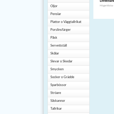
Direktlän
Högerklicka
Oljor
Penslar
Plattor o Väggtallrikat
Porslinsfärger
Påsk
Servettställ
Skålar
Slevar o Skedar
Smycken
Socker o Grädde
Sparbössor
Ströare
Såskannor
Tallrikar