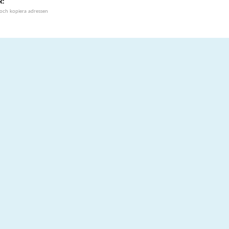
k:
 och kopiera adressen