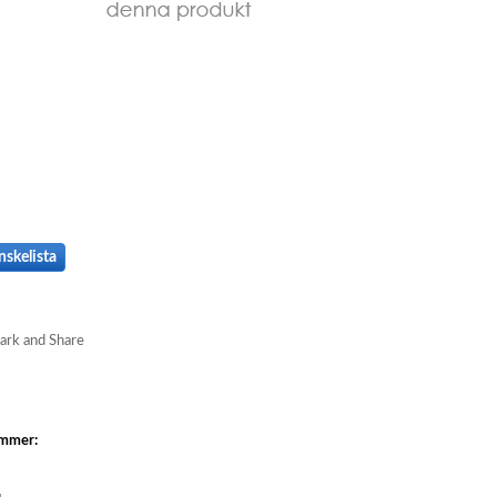
nskelista
ummer: