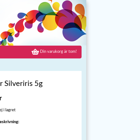
Din varukorg är tom!
r Silveriris 5g
r
j i lagret
eskrivning: