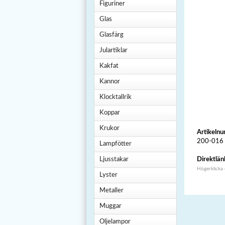
Figuriner
Glas
Glasfärg
Julartiklar
Kakfat
Kannor
Klocktallrik
Koppar
Krukor
Artikeln
200-016
Lampfötter
Ljusstakar
Direktlän
Högerklicka
Lyster
Metaller
Muggar
Oljelampor