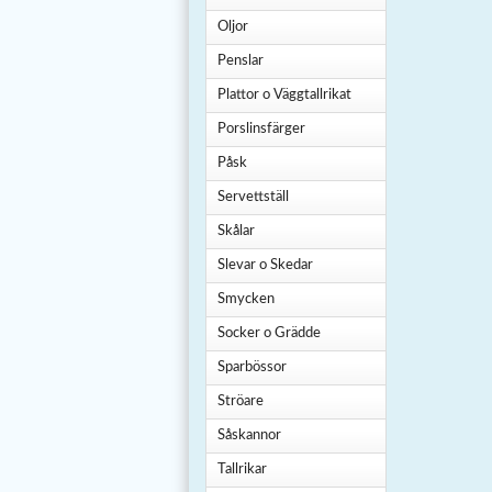
Oljor
Penslar
Plattor o Väggtallrikat
Porslinsfärger
Påsk
Servettställ
Skålar
Slevar o Skedar
Smycken
Socker o Grädde
Sparbössor
Ströare
Såskannor
Tallrikar