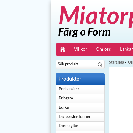
Villkor
Om oss
Länkar
Startsida
»
Olj
Produkter
Bonbonjärer
Bringare
Burkar
Div porslinsformer
Dörrskyltar