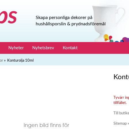
Skapa personliga dekorer på
hushållsporslin & prydnadsföremål
Nyheter
Nyhetsbrev
Kontakt
or
»
Konturolja 10ml
Kont
Tyvärr in
tillfället.
Till butik
Sitemap 