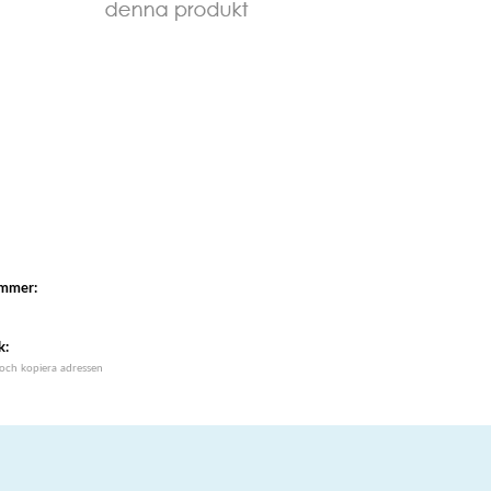
ummer:
k:
 och kopiera adressen