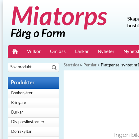
Skapa
hushå
Villkor
Om oss
Länkar
Nyheter
Nyhets
Startsida
»
Penslar
»
Plattpensel syntet nr
Produkter
Bonbonjärer
Bringare
Burkar
Div porslinsformer
Dörrskyltar