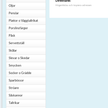
Direktlänk:
Högerklicka och kopiera adressen
Oljor
Penslar
Plattor o Väggtallrikat
Porslinsfärger
Påsk
Servettställ
Skålar
Slevar o Skedar
Smycken
Socker o Grädde
Sparbössor
Ströare
Såskannor
Tallrikar