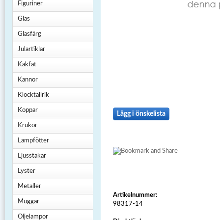
Figuriner
Glas
Glasfärg
Julartiklar
Kakfat
Kannor
Klocktallrik
Koppar
Lägg i önskelista
Krukor
Lampfötter
Ljusstakar
Lyster
Metaller
Artikelnummer:
Muggar
98317-14
Oljelampor