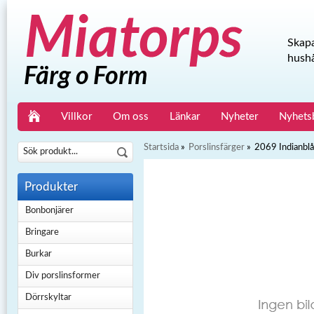
Skapa
hushå
Villkor
Om oss
Länkar
Nyheter
Nyhets
Startsida
»
Porslinsfärger
»
2069 Indianblå
Produkter
Bonbonjärer
Bringare
Burkar
Div porslinsformer
Dörrskyltar