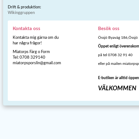
Drift & produktion:
Wikinggruppen
Kontakta oss
Besök oss
Kontakta mig gärna om du
Össjö Byaväg 186,Össjö
har några frågor!
Öppet enligt överensko
Miatorps Färg o Form
på tel 0708 32 91 40
Tel: 0708 329140
miatorpsporslin@gmail.com
eller på mailen miatorps
E-butiken är alltid öppen
VÄLKOMMEN