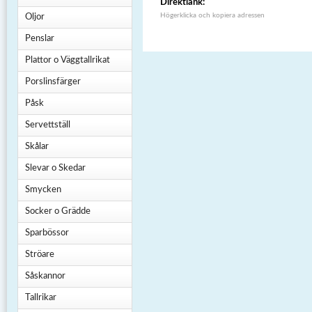
Direktlänk:
Högerklicka och kopiera adressen
Oljor
Penslar
Plattor o Väggtallrikat
Porslinsfärger
Påsk
Servettställ
Skålar
Slevar o Skedar
Smycken
Socker o Grädde
Sparbössor
Ströare
Såskannor
Tallrikar