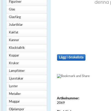
Figuriner
Glas
Glasfärg
Julartiklar
Kakfat
Kannor
Klocktallrik
Koppar
Lägg i önskelista
Krukor
Lampfötter
Ljusstakar
Lyster
Metaller
Artikelnummer:
Muggar
2069
Oljelampor