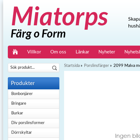
Skapa
hushå
Villkor
Om oss
Länkar
Nyheter
Nyhets
Startsida
»
Porslinsfärger
»
2099 Malva m
Produkter
Bonbonjärer
Bringare
Burkar
Div porslinsformer
Dörrskyltar