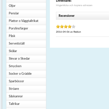
Direktlänk:
Högerklicka och kopiera adressen
Oljor
Penslar
Recensioner
Plattor o Väggtallrikat
Porslinsfärger
2016-04-06
av
Reidun
Påsk
Servettställ
Skålar
Slevar o Skedar
Smycken
Socker o Grädde
Sparbössor
Ströare
Såskannor
Tallrikar