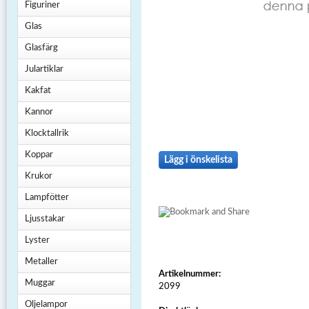
Figuriner
Glas
Glasfärg
Julartiklar
Kakfat
Kannor
Klocktallrik
Koppar
Lägg i önskelista
Krukor
Lampfötter
Ljusstakar
Lyster
Metaller
Artikelnummer:
Muggar
2099
Oljelampor