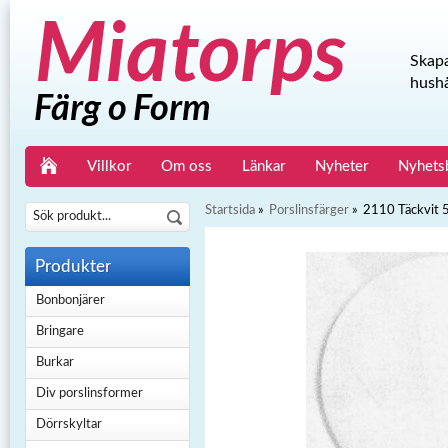
Skapa
hushå
Villkor
Om oss
Länkar
Nyheter
Nyhets
Startsida
»
Porslinsfärger
»
2110 Täckvit 
Produkter
Bonbonjärer
Bringare
Burkar
Div porslinsformer
Dörrskyltar