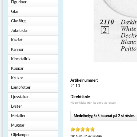
Figuriner
Glas
Glasfärg
Julartiklar
Kakfat
Kannor
Klocktallrik
Koppar
Krukor
Artikelnummer:
2110
Lampfötter
Ljusstakar
Direktlänk:
Högerklicka och kopiera adressen
Lyster
Metaller
Medelbetyg 5/5 baserat på 2 st röster.
Muggar
Oljelampor
2016-04-06
av
Reidun