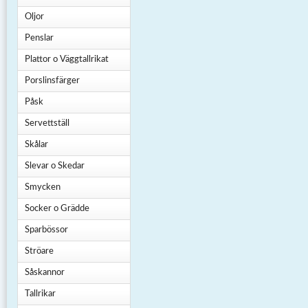
Oljor
Penslar
Plattor o Väggtallrikat
Porslinsfärger
Påsk
Servettställ
Skålar
Slevar o Skedar
Smycken
Socker o Grädde
Sparbössor
Ströare
Såskannor
Tallrikar