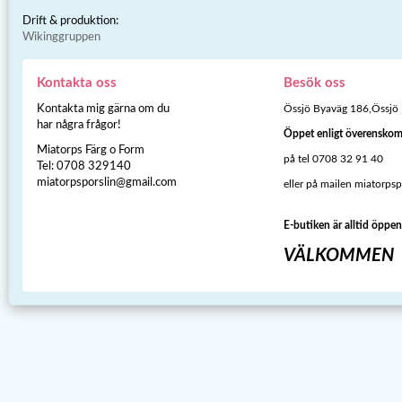
Drift & produktion:
Wikinggruppen
Kontakta oss
Besök oss
Kontakta mig gärna om du
Össjö Byaväg 186,Össjö
har några frågor!
Öppet enligt överensko
Miatorps Färg o Form
på tel 0708 32 91 40
Tel: 0708 329140
miatorpsporslin@gmail.com
eller på mailen miatorps
E-butiken är alltid öppen
VÄLKOMMEN