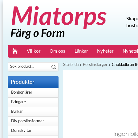
Skapa
hushå
Villkor
Om oss
Länkar
Nyheter
Nyhets
Startsida
»
Porslinsfärger
»
Chokladbrun 8
Produkter
Bonbonjärer
Bringare
Burkar
Div porslinsformer
Dörrskyltar