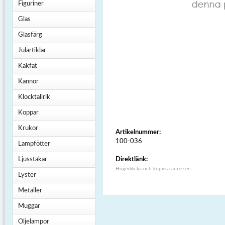
Figuriner
Glas
Glasfärg
Julartiklar
Kakfat
Kannor
Klocktallrik
Koppar
Krukor
Artikelnummer:
100-036
Lampfötter
Ljusstakar
Direktlänk:
Högerklicka och kopiera adressen
Lyster
Metaller
Muggar
Oljelampor