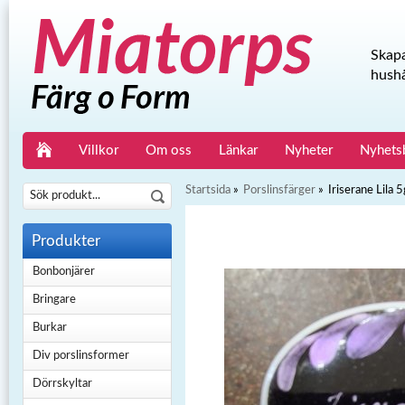
Skapa
hushå
Villkor
Om oss
Länkar
Nyheter
Nyhets
Startsida
»
Porslinsfärger
»
Iriserane Lila 5
Produkter
Bonbonjärer
Bringare
Burkar
Div porslinsformer
Dörrskyltar