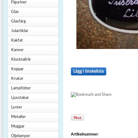
Figuriner
Glas
Glasfärg
Julartiklar
Kakfat
Kannor
Klocktallrik
Koppar
Lägg i önskelista
Krukor
Lampfötter
Ljusstakar
Lyster
Metaller
Muggar
Artikelnummer:
Oljelampor