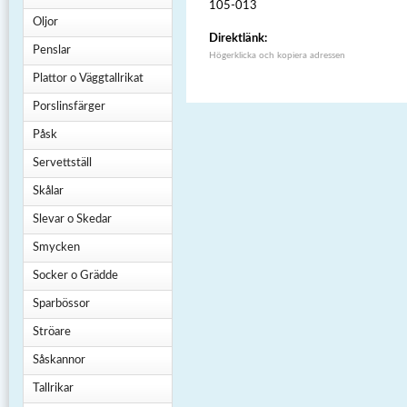
105-013
Oljor
Direktlänk:
Penslar
Högerklicka och kopiera adressen
Plattor o Väggtallrikat
Porslinsfärger
Påsk
Servettställ
Skålar
Slevar o Skedar
Smycken
Socker o Grädde
Sparbössor
Ströare
Såskannor
Tallrikar