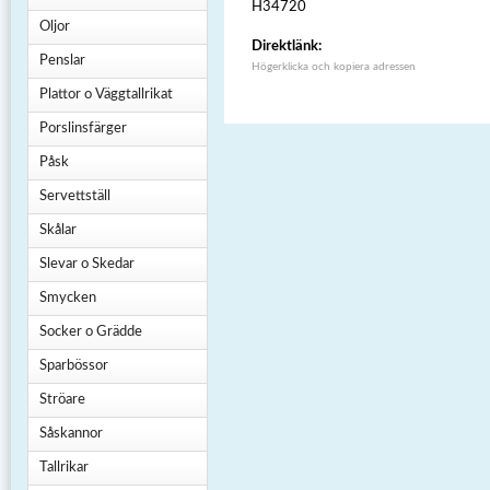
H34720
Oljor
Direktlänk:
Penslar
Högerklicka och kopiera adressen
Plattor o Väggtallrikat
Porslinsfärger
Påsk
Servettställ
Skålar
Slevar o Skedar
Smycken
Socker o Grädde
Sparbössor
Ströare
Såskannor
Tallrikar