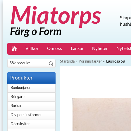
Skapa
hushå
Villkor
Om oss
Länkar
Nyheter
Nyhets
Startsida
»
Porslinsfärger
»
Ljusrosa 5g
Produkter
Bonbonjärer
Bringare
Burkar
Div porslinsformer
Dörrskyltar