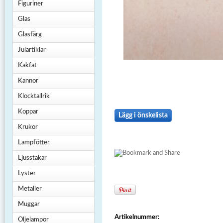
Figuriner
Glas
Glasfärg
Julartiklar
Kakfat
Kannor
Klocktallrik
Koppar
Lägg i önskelista
Krukor
Lampfötter
Ljusstakar
Lyster
Metaller
Muggar
Artikelnummer:
Oljelampor