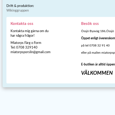
Drift & produktion:
Wikinggruppen
Kontakta oss
Besök oss
Kontakta mig gärna om du
Össjö Byaväg 186,Össjö
har några frågor!
Öppet enligt överensko
Miatorps Färg o Form
på tel 0708 32 91 40
Tel: 0708 329140
miatorpsporslin@gmail.com
eller på mailen miatorps
E-butiken är alltid öppen
VÄLKOMMEN