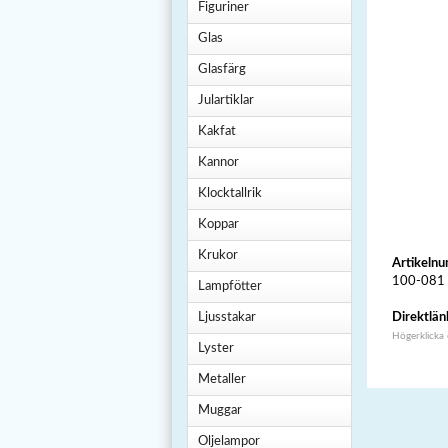
Figuriner
Glas
Glasfärg
Julartiklar
Kakfat
Kannor
Klocktallrik
Koppar
Krukor
Artikeln
100-081
Lampfötter
Ljusstakar
Direktlän
Högerklicka
Lyster
Metaller
Muggar
Oljelampor