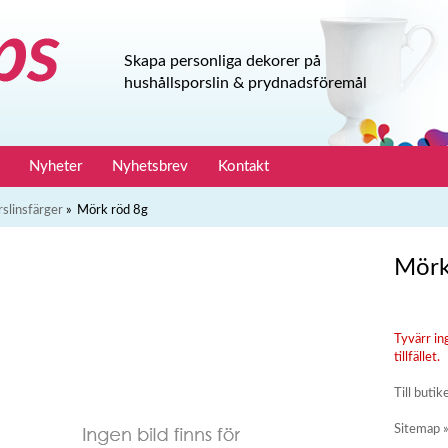
Skapa personliga dekorer på
hushållsporslin & prydnadsföremål
Nyheter
Nyhetsbrev
Kontakt
rslinsfärger
»
Mörk röd 8g
Mörk
Tyvärr in
tillfället.
Till butik
Sitemap 