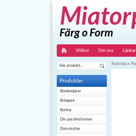
Villkor
Om oss
Länkar
Startsida
»
Po
Produkter
Bonbonjärer
Bringare
Burkar
Div porslinsformer
Dörrskyltar