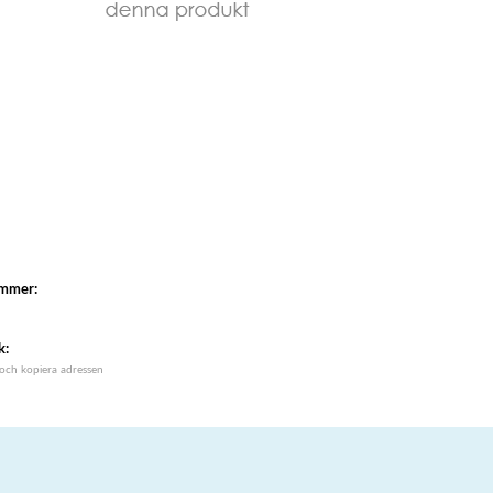
ummer:
k:
 och kopiera adressen