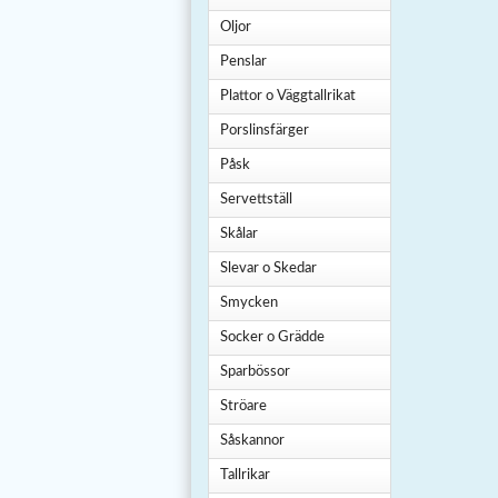
Oljor
Penslar
Plattor o Väggtallrikat
Porslinsfärger
Påsk
Servettställ
Skålar
Slevar o Skedar
Smycken
Socker o Grädde
Sparbössor
Ströare
Såskannor
Tallrikar