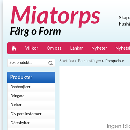
Skapa
hushå
Villkor
Om oss
Länkar
Nyheter
Nyhets
Startsida
»
Porslinsfärger
»
Pompadour
Produkter
Bonbonjärer
Bringare
Burkar
Div porslinsformer
Dörrskyltar