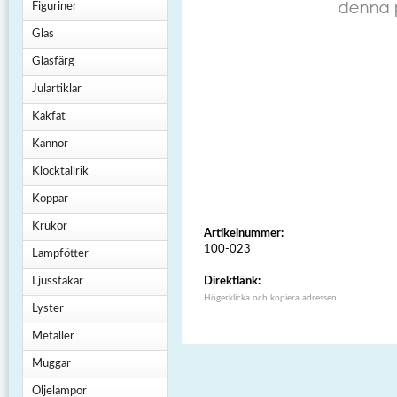
Figuriner
Glas
Glasfärg
Julartiklar
Kakfat
Kannor
Klocktallrik
Koppar
Krukor
Artikelnummer:
100-023
Lampfötter
Ljusstakar
Direktlänk:
Högerklicka och kopiera adressen
Lyster
Metaller
Muggar
Oljelampor