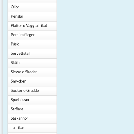
Oljor
Penslar
Plattor o Väggtallrikat
Porslinsfärger
Påsk
Servettställ
Skålar
Slevar o Skedar
Smycken
Socker o Grädde
Sparbössor
Ströare
Såskannor
Tallrikar