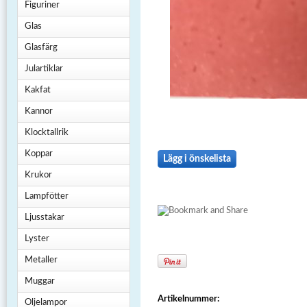
Figuriner
Glas
Glasfärg
Julartiklar
Kakfat
Kannor
Klocktallrik
Koppar
Lägg i önskelista
Krukor
Lampfötter
Ljusstakar
Lyster
Metaller
Muggar
Artikelnummer:
Oljelampor