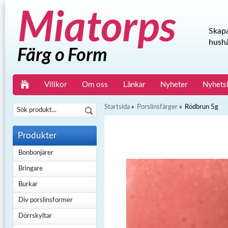
Skapa
hushå
Villkor
Om oss
Länkar
Nyheter
Nyhets
Startsida
»
Porslinsfärger
»
Rödbrun 5g
Produkter
Bonbonjärer
Bringare
Burkar
Div porslinsformer
Dörrskyltar