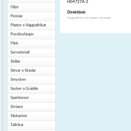
H04727A-2
Oljor
Direktlänk:
Penslar
Högerklicka och kopiera adressen
Plattor o Väggtallrikat
Porslinsfärger
Påsk
Servettställ
Skålar
Slevar o Skedar
Smycken
Socker o Grädde
Sparbössor
Ströare
Såskannor
Tallrikar