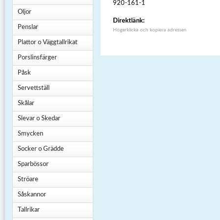
920-161-1
Oljor
Direktlänk:
Penslar
Högerklicka och kopiera adressen
Plattor o Väggtallrikat
Porslinsfärger
Påsk
Servettställ
Skålar
Slevar o Skedar
Smycken
Socker o Grädde
Sparbössor
Ströare
Såskannor
Tallrikar