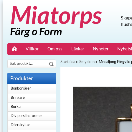
Skapa
hushå
Villkor
Om oss
Länkar
Nyheter
Nyhets
Startsida
»
Smycken
»
Medaljong Förgylld
Produkter
Bonbonjärer
Bringare
Burkar
Div porslinsformer
Dörrskyltar