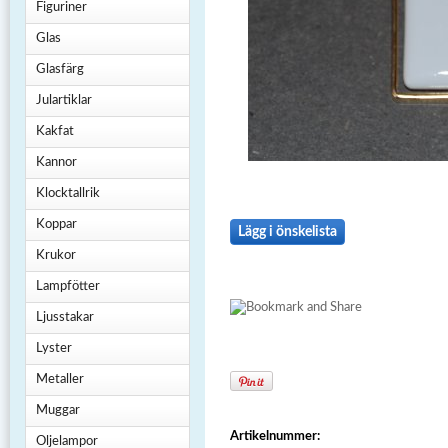
Figuriner
Glas
Glasfärg
Julartiklar
Kakfat
Kannor
Klocktallrik
Koppar
Lägg i önskelista
Krukor
Lampfötter
Ljusstakar
Lyster
Metaller
Muggar
Artikelnummer:
Oljelampor