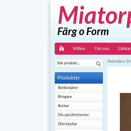
Villkor
Om oss
Länkar
Startsida
»
St
Produkter
Bonbonjärer
Bringare
Burkar
Div porslinsformer
Dörrskyltar