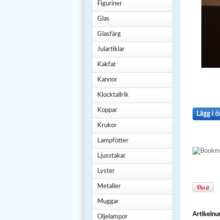
Figuriner
Glas
Glasfärg
Julartiklar
Kakfat
Kannor
Klocktallrik
Koppar
Lägg i ö
Krukor
Lampfötter
Ljusstakar
Lyster
Metaller
Muggar
Artikeln
Oljelampor