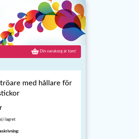
Din varukorg är tom!
tröare med hållare för
tickor
r
j i lagret
eskrivning: