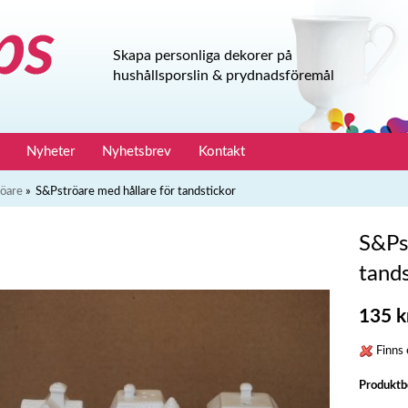
Skapa personliga dekorer på
hushållsporslin & prydnadsföremål
Nyheter
Nyhetsbrev
Kontakt
röare
»
S&Pströare med hållare för tandstickor
S&Ps
tands
135 k
Finns e
Produktb