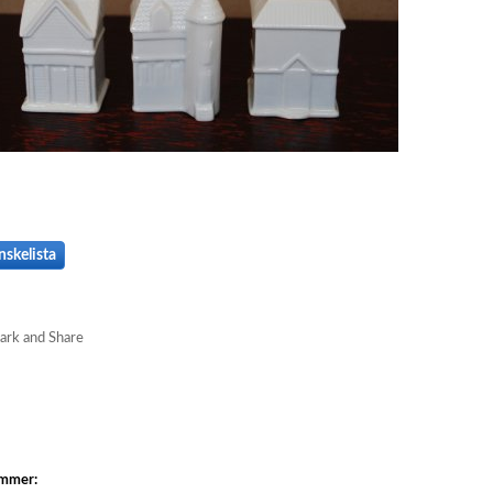
nskelista
ummer: