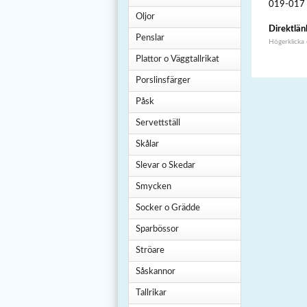
019-017
Oljor
Direktlän
Penslar
Högerklicka
Plattor o Väggtallrikat
Porslinsfärger
Påsk
Servettställ
Skålar
Slevar o Skedar
Smycken
Socker o Grädde
Sparbössor
Ströare
Såskannor
Tallrikar