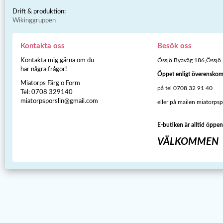
Drift & produktion:
Wikinggruppen
Kontakta oss
Besök oss
Kontakta mig gärna om du
Össjö Byaväg 186,Össjö
har några frågor!
Öppet enligt överensko
Miatorps Färg o Form
på tel 0708 32 91 40
Tel: 0708 329140
miatorpsporslin@gmail.com
eller på mailen miatorps
E-butiken är alltid öppen
VÄLKOMMEN