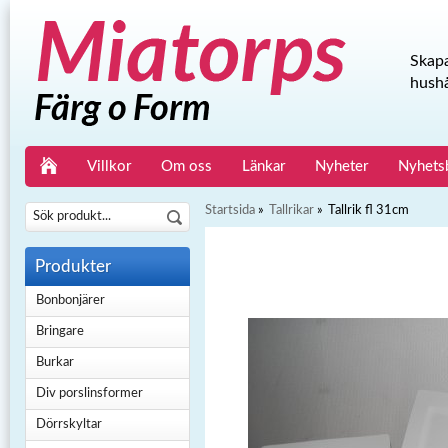
Skapa
hushå
Villkor
Om oss
Länkar
Nyheter
Nyhets
Startsida
»
Tallrikar
»
Tallrik fl 31cm
Produkter
Bonbonjärer
Bringare
Burkar
Div porslinsformer
Dörrskyltar