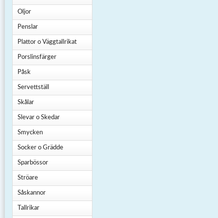
Oljor
Penslar
Plattor o Väggtallrikat
Porslinsfärger
Påsk
Servettställ
Skålar
Slevar o Skedar
Smycken
Socker o Grädde
Sparbössor
Ströare
Såskannor
Tallrikar