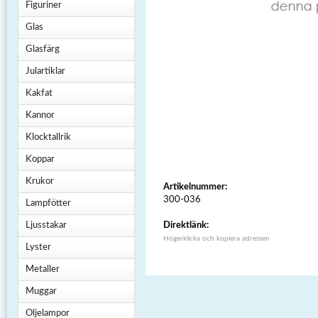
Figuriner
Glas
Glasfärg
Julartiklar
Kakfat
Kannor
Klocktallrik
Koppar
Krukor
Artikelnummer:
300-036
Lampfötter
Ljusstakar
Direktlänk:
Högerklicka och kopiera adressen
Lyster
Metaller
Muggar
Oljelampor