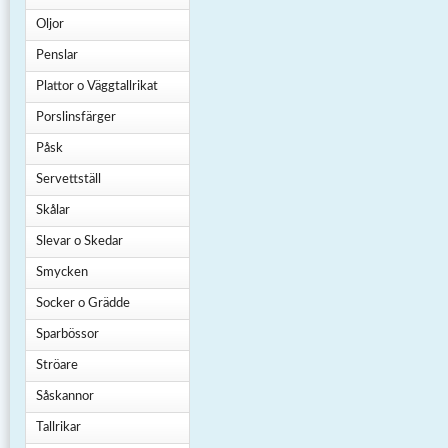
Oljor
Penslar
Plattor o Väggtallrikat
Porslinsfärger
Påsk
Servettställ
Skålar
Slevar o Skedar
Smycken
Socker o Grädde
Sparbössor
Ströare
Såskannor
Tallrikar