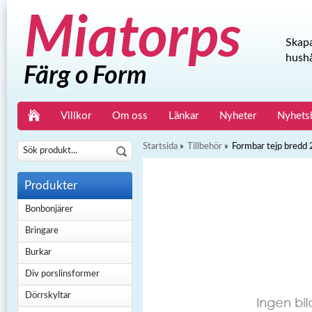
Skapa
hushå
Villkor
Om oss
Länkar
Nyheter
Nyhets
Startsida
»
Tillbehör
»
Formbar tejp bred
Produkter
Bonbonjärer
Bringare
Burkar
Div porslinsformer
Dörrskyltar