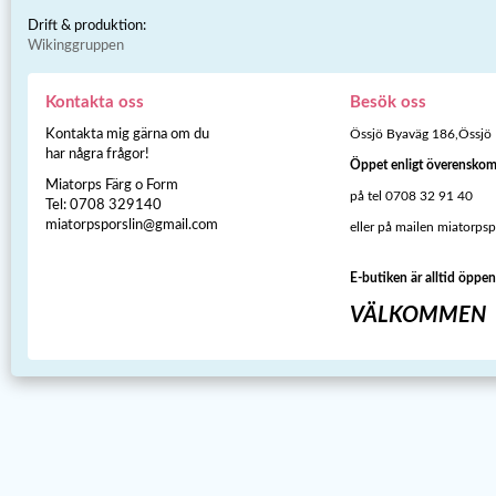
Drift & produktion:
Wikinggruppen
Kontakta oss
Besök oss
Kontakta mig gärna om du
Össjö Byaväg 186,Össjö
har några frågor!
Öppet enligt överensko
Miatorps Färg o Form
på tel 0708 32 91 40
Tel: 0708 329140
miatorpsporslin@gmail.com
eller på mailen miatorps
E-butiken är alltid öppen
VÄLKOMMEN