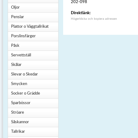
202-098
Oljor
Direktlänk:
Penslar
Högerklicka och kopiera adressen
Plattor o Väggtallrikat
Porslinsfärger
Påsk
Servettställ
Skålar
Slevar o Skedar
Smycken
Socker o Grädde
Sparbössor
Ströare
Såskannor
Tallrikar