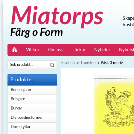
Skapa
hushå
Villkor
Om oss
Länkar
Nyheter
Nyhets
Startsida
»
Transfers
»
Påsk 3 motiv
Produkter
Bonbonjärer
Bringare
Burkar
Div porslinsformer
Dörrskyltar