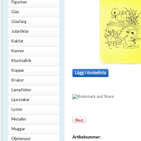
Figuriner
Glas
Glasfärg
Julartiklar
Kakfat
Kannor
Klocktallrik
Koppar
Lägg i önskelista
Krukor
Lampfötter
Ljusstakar
Lyster
Metaller
Muggar
Artikelnummer:
Oljelampor