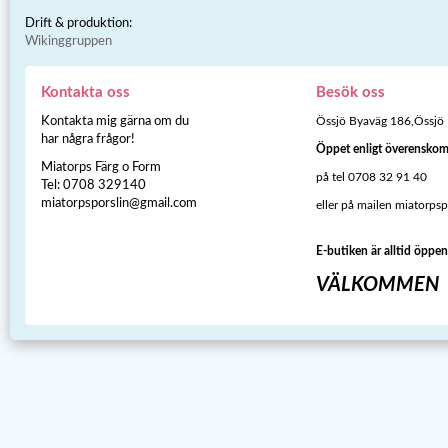
Drift & produktion:
Wikinggruppen
Kontakta oss
Besök oss
Kontakta mig gärna om du
Össjö Byaväg 186,Össjö
har några frågor!
Öppet enligt överensko
Miatorps Färg o Form
på tel 0708 32 91 40
Tel: 0708 329140
miatorpsporslin@gmail.com
eller på mailen miatorps
E-butiken är alltid öppen
VÄLKOMMEN