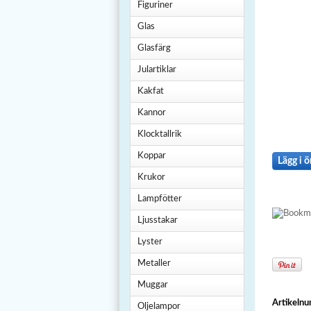
Figuriner
Glas
Glasfärg
Julartiklar
Kakfat
Kannor
Klocktallrik
Koppar
Lägg i ö
Krukor
Lampfötter
Ljusstakar
Lyster
Metaller
Muggar
Artikeln
Oljelampor