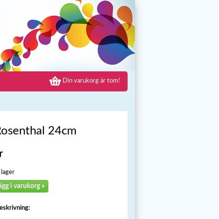
Din varukorg är tom!
Rosenthal 24cm
r
 lager
ägg i varukorg »
eskrivning: