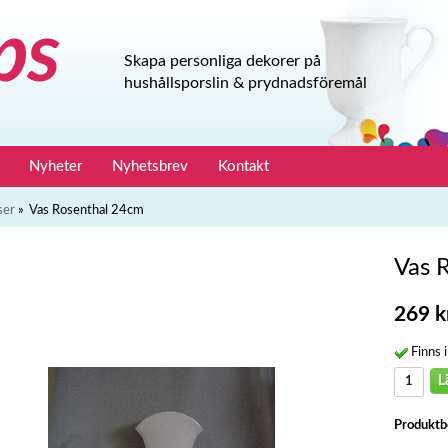
Skapa personliga dekorer på
hushållsporslin & prydnadsföremål
Nyheter
Nyhetsbrev
Kontakt
ser
»
Vas Rosenthal 24cm
Vas 
269 k
Finns i
L
Produktb