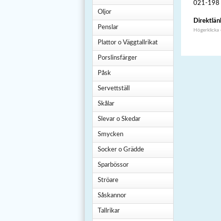
021-198
Oljor
Direktlän
Penslar
Högerklicka
Plattor o Väggtallrikat
Porslinsfärger
Påsk
Servettställ
Skålar
Slevar o Skedar
Smycken
Socker o Grädde
Sparbössor
Ströare
Såskannor
Tallrikar