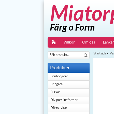
Villkor
Om oss
Länkar
Startsida
»
Va
Produkter
Bonbonjärer
Bringare
Burkar
Div porslinsformer
Dörrskyltar