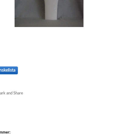
nskelista
ummer: