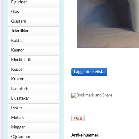
Figuriner
Glas
Glasfärg
Julartiklar
Kakfat
Kannor
Klocktallrik
Koppar
Lägg i önskelista
Krukor
Lampfötter
Ljusstakar
Lyster
Metaller
Muggar
Artikelnummer:
Oljelampor