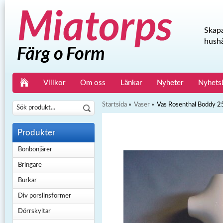
Skapa
hushå
Villkor
Om oss
Länkar
Nyheter
Nyhets
Startsida
»
Vaser
»
Vas Rosenthal Boddy 
Produkter
Bonbonjärer
Bringare
Burkar
Div porslinsformer
Dörrskyltar