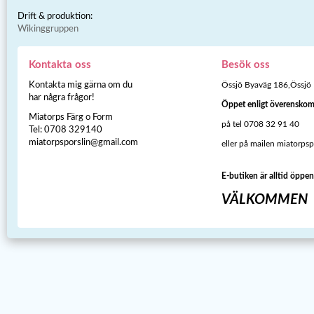
Drift & produktion:
Wikinggruppen
Kontakta oss
Besök oss
Kontakta mig gärna om du
Össjö Byaväg 186,Össjö
har några frågor!
Öppet enligt överensko
Miatorps Färg o Form
på tel 0708 32 91 40
Tel: 0708 329140
miatorpsporslin@gmail.com
eller på mailen miatorps
E-butiken är alltid öppen
VÄLKOMMEN