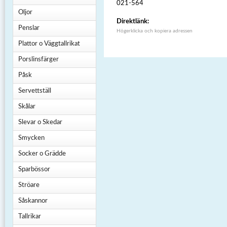
021-564
Oljor
Direktlänk:
Penslar
Högerklicka och kopiera adressen
Plattor o Väggtallrikat
Porslinsfärger
Påsk
Servettställ
Skålar
Slevar o Skedar
Smycken
Socker o Grädde
Sparbössor
Ströare
Såskannor
Tallrikar